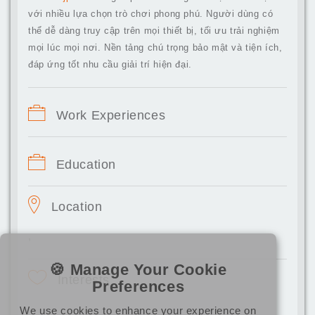
với nhiều lựa chọn trò chơi phong phú. Người dùng có
thể dễ dàng truy cập trên mọi thiết bị, tối ưu trải nghiệm
mọi lúc mọi nơi. Nền tảng chú trọng bảo mật và tiện ích,
đáp ứng tốt nhu cầu giải trí hiện đại.
Work Experiences
Education
Location
,
🍪 Manage Your Cookie
Interests
Preferences
We use cookies to enhance your experience on