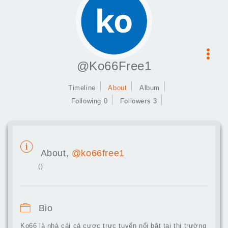
@Ko66Free1
Timeline
About
Album
Following 0
Followers 3
About,
@ko66free1
()
Bio
Ko66 là nhà cái cá cược trực tuyến nổi bật tại thị trường