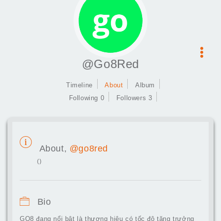
@Go8Red
Timeline
About
Album
Following 0
Followers 3
About,
@go8red
()
Bio
GO8 đang nổi bật là thương hiệu có tốc độ tăng trưởng