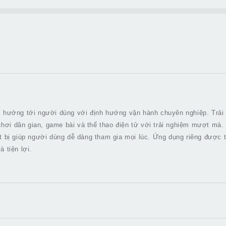
ại, hướng tới người dùng với định hướng vận hành chuyên nghiệp. Trải
chơi dân gian, game bài và thể thao điện tử với trải nghiệm mượt mà.
iết bị giúp người dùng dễ dàng tham gia mọi lúc. Ứng dụng riêng được 
à tiện lợi.